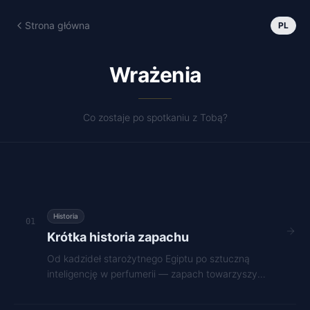
Strona główna
PL
Wrażenia
Co zostaje po spotkaniu z Tobą?
Historia
01
Krótka historia zapachu
Od kadzideł starożytnego Egiptu po sztuczną
inteligencję w perfumerii — zapach towarzyszy
ludzkości od zawsze.