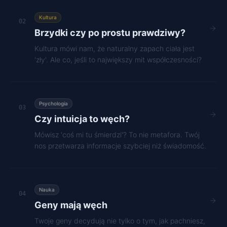
Kultura
02
Brzydki czy po prostu prawdziwy?
Kultura mówi nam, że naturalny zapach ciała jest
'zły'. Ale co, jeśli to największy mit współczesności?
Psychologia
03
Czy intuicja to węch?
Mówisz 'coś mi tu śmierdzi'? To nie metafora. Twój
nos przetwarza informacje szybciej niż świadomość.
Nauka
04
Geny mają węch
Twoje geny decydują nie tylko o tym, jak pachniesz,