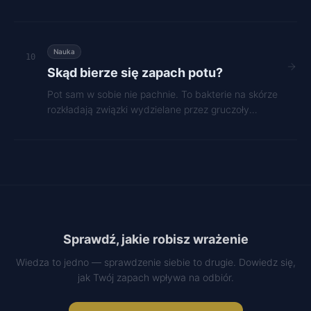
inni podświadomie odczytują.
Nauka
10
Skąd bierze się zapach potu?
Pot sam w sobie nie pachnie. To bakterie na skórze
rozkładają związki wydzielane przez gruczoły
apokrynowe, tworząc unikalny bukiet zapachowy.
Sprawdź, jakie robisz wrażenie
Wiedza to jedno — sprawdzenie siebie to drugie. Dowiedz się,
jak Twój zapach wpływa na odbiór.