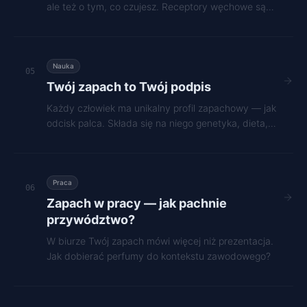
ale też o tym, co czujesz. Receptory węchowe są
zakodowane w DNA.
Nauka
05
Twój zapach to Twój podpis
Każdy człowiek ma unikalny profil zapachowy — jak
odcisk palca. Składa się na niego genetyka, dieta,
bakterie i styl życia.
Praca
06
Zapach w pracy — jak pachnie
przywództwo?
W biurze Twój zapach mówi więcej niż prezentacja.
Jak dobierać perfumy do kontekstu zawodowego?