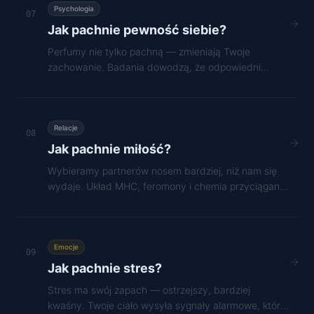
Psychologia
07
Jak pachnie pewność siebie?
Perfumy nie tylko pachną — zmieniają Twoje
zachowanie. Badania dowodzą, że odpowiedni
zapach podnosi poczucie atrakcyjności i pewność
siebie.
Relacje
08
Jak pachnie miłość?
Wybieramy partnerów nosem bardziej, niż nam się
wydaje. Układ MHC, feromony i chemia przyciągania
— nauka o zapachu miłości.
Emocje
09
Jak pachnie stres?
Stres ma swój zapach — ostrzejszy, bardziej
kwaśny. Twoje ciało wysyła sygnały alarmowe, które