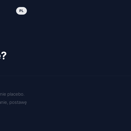
PL
e?
nie placebo.
anie, postawę