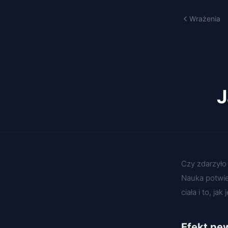
Wrażenia
J
Czy zdarzyło
Nauka potwie
ciała i to, j
Efekt pe