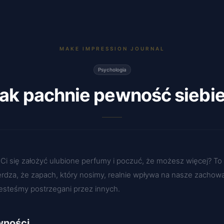
MAKE IMPRESSION JOURNAL
Psychologia
ak pachnie pewność siebi
 Ci się założyć ulubione perfumy i poczuć, że możesz więcej? To 
rdza, że zapach, który nosimy, realnie wpływa na nasze zachow
ak jesteśmy postrzegani przez innych.
wności