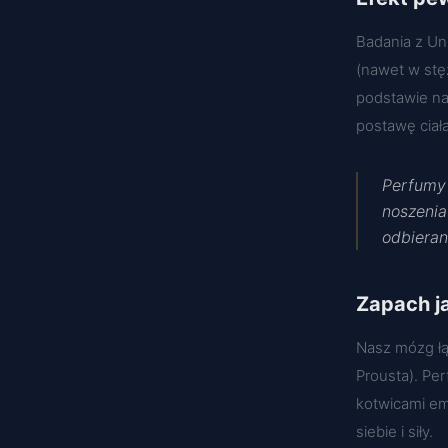
Badania z Un
(nawet w stęż
podstawie na
postawę ciał
Perfumy 
noszenia
odbieran
Zapach j
Nasz mózg łąc
Prousta). Pe
kotwicami em
siebie i siły.