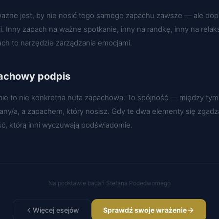
ważne jest, by nie nosić tego samego zapachu zawsze — ale d
i. Inny zapach na ważne spotkanie, inny na randkę, inny na relak
ach to narzędzie zarządzania emocjami.
achowy podpis
ie to nie konkretna nuta zapachowa. To spójność — między tym,
any/a, a zapachem, który nosisz. Gdy te dwa elementy się zgadz
ć, którą inni wyczuwają podświadomie.
Na podstawie badań Stefana Podedwornego
Więcej esejów
Sprawdź swoje wrażenie