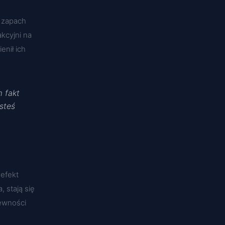
o zapach
akcyjni na
enił ich
 fakt
esteś
 efekt
 stają się
ewności