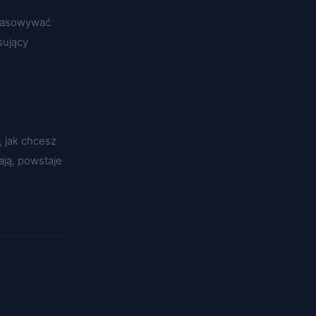
opasowywać
sujący
 jak chcesz
ają, powstaje