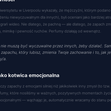
iwersytetu w Liverpoolu wykazały, że mężczyźni, którym podan
eniu niewyczuwalnym dla innych), byli oceniani jako bardziej atr
grań wideo. Nie dlatego, że pachną — ale dlatego, że zapach zmi
a, mimikę i pewność ruchów. Perfumy działają od wewnątrz.
nie muszą być wyczuwalne przez innych, żeby działać. Sam
 zapachu, który lubisz, zmienia Twoje zachowanie i to, jak j
y/a.
ako kotwica emocjonalna
zy zapachy z emocjami silniej niż jakikolwiek inny zmysł (to tzw.
rfumy, które nosiliśmy w ważnych, pozytywnych momentach życia,
ocjonalnymi — wąchając je, automatycznie wracamy do stanu p